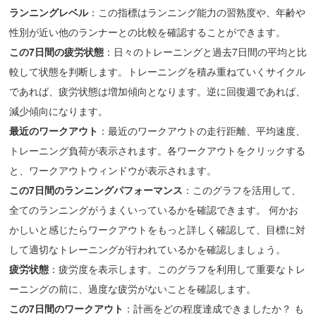
ランニングレベル
：この指標はランニング能力の習熟度や、年齢や
性別が近い他のランナーとの比較を確認することができます。
この7
日間
の
疲労状態
：日々のトレーニングと過去7日間の平均と比
較して状態を判断します。トレーニングを積み重ねていくサイクル
であれば、疲労状態は増加傾向となります。逆に回復週であれば、
減少傾向になります。
最近のワークアウト
：最近のワークアウトの走行距離、平均速度、
トレーニング負荷が表示されます。各ワークアウトをクリックする
と、ワークアウトウィンドウが表示されます。
この7
日間のランニングパフォーマンス
：このグラフを活用して、
全てのランニングがうまくいっているかを確認できます。 何かお
かしいと感じたらワークアウトをもっと詳しく確認して、目標に対
して適切なトレーニングが行われているかを確認しましょう。
疲労状態
：疲労度を表示します。このグラフを利用して重要なトレ
ーニングの前に、過度な疲労がないことを確認します。
この
7日間
の
ワークアウト
：計画をどの程度達成できましたか？ も