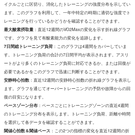
イクルごとに区切り、消化したトレーニングの強度分布を示してい
ます。このグラフを利用して、一年中特定の時期に適切な強度でト
レーニングを行っているかどうかを確認することができます。
最大酸素摂取量
：直近12週間のVO2Maxの変化を示す折れ線グラフ
です。グラフを見て有酸素能力の変化を追跡します。
7日間総トレーニング負荷
：このグラフは4週間をカバーしていま
す。トレーニング負荷の合計の7日間平均が表示されます。アスリ
ートがより多くのトレーニング負荷に対応できるか、または回復が
必要であるかをこのグラフで迅速に判断することができます。
安静時心拍数
：直近12週間の安静時心拍数の折れ線グラフを表示し
ます。グラフを通じてオーバートレーニングの予防や故障からの回
復の目安になります。
ペースゾーン分布
：ペースごとにトレーニングゾーンの直近4週間
のトレーニング分布を表示します。トレーニング負荷、距離や時間
を選択して各データを確認することができます。
閾値心拍数＆
閾値
ペース
：この2つの指標の変化を直近12週間の折