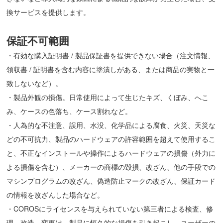
換サービスを提供します。
保証不可範囲
・有効な購入証明書 / 製品保証書を提供できない場合（注文情報、
領収書 / 証明書を含む内容に塗潰しがある、または商品の実物と一
致しないなど）。
・製品外観の損傷。日常使用によって生じたキズ、くぼみ、へこ
み、ケースの色落ち、ケース割れなど。
・人為的な不注意、誤用、水没、化学品による腐食、火災、天災な
どの不可抗力、製品のハードウェアの許容範囲を超えて使用するこ
と、不正なインストールや操作によるハードウェアの損傷（外力に
よる損傷を含む）、メーカーの商標の毀損、改ざん、他の手段での
マシンプログラムの改ざん、偽造防止マークの改ざん、保証カード
の情報を改ざんした場合など。
・COROSにライセンスを与えられていない第三者による検査、修
理、改造、変更は、製品に恒久的な損傷を引き起こし、ユーザーの