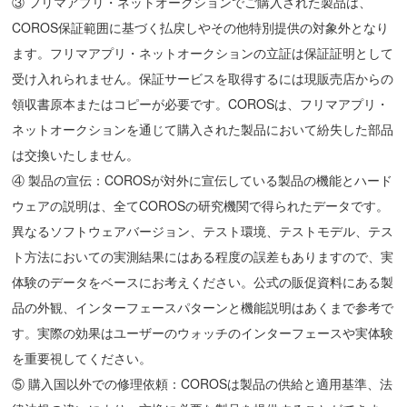
③ フリマアプリ・ネットオークションでご購入された製品は、
COROS保証範囲に基づく払戻しやその他特別提供の対象外となり
ます。フリマアプリ・ネットオークションの立証は保証証明として
受け入れられません。保証サービスを取得するには現販売店からの
領収書原本またはコピーが必要です。COROSは、フリマアプリ・
ネットオークションを通じて購入された製品において紛失した部品
は交換いたしません。
④ 製品の宣伝：COROSが対外に宣伝している製品の機能とハード
ウェアの説明は、全てCOROSの研究機関で得られたデータです。
異なるソフトウェアバージョン、テスト環境、テストモデル、テス
ト方法においての実測結果にはある程度の誤差もありますので、実
体験のデータをベースにお考えください。公式の販促資料にある製
品の外観、インターフェースパターンと機能説明はあくまで参考で
す。実際の効果はユーザーのウォッチのインターフェースや実体験
を重要視してください。
⑤ 購入国以外での修理依頼：COROSは製品の供給と適用基準、法