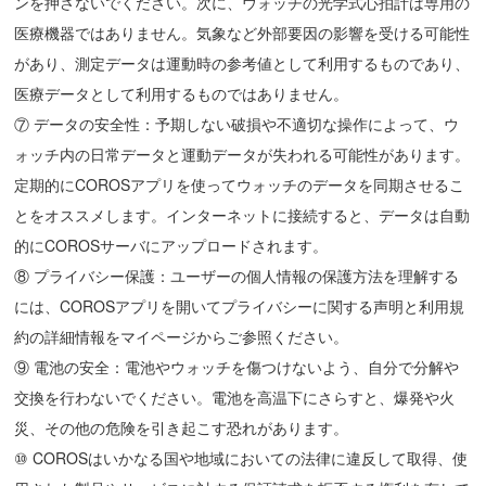
ンを押さないでください。次に、ウォッチの光学式心拍計は専用の
医療機器ではありません。気象など外部要因の影響を受ける可能性
があり、測定データは運動時の参考値として利用するものであり、
医療データとして利用するものではありません。
⑦ データの安全性：予期しない破損や不適切な操作によって、ウ
ォッチ内の日常データと運動データが失われる可能性があります。
定期的にCOROSアプリを使ってウォッチのデータを同期させるこ
とをオススメします。インターネットに接続すると、データは自動
的にCOROSサーバにアップロードされます。
⑧ プライバシー保護：ユーザーの個人情報の保護方法を理解する
には、COROSアプリを開いてプライバシーに関する声明と利用規
約の詳細情報をマイページからご参照ください。
⑨ 電池の安全：電池やウォッチを傷つけないよう、自分で分解や
交換を行わないでください。電池を高温下にさらすと、爆発や火
災、その他の危険を引き起こす恐れがあります。
⑩ COROSはいかなる国や地域においての法律に違反して取得、使