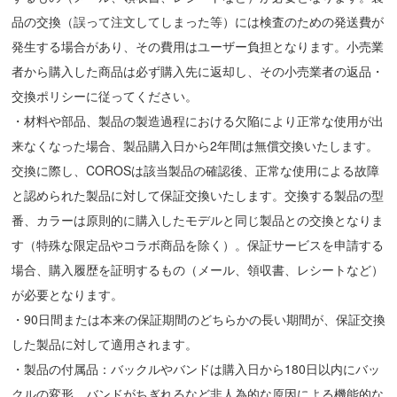
品の交換（誤って注文してしまった等）には検査のための発送費が
発生する場合があり、その費用はユーザー負担となります。小売業
者から購入した商品は必ず購入先に返却し、その小売業者の返品・
交換ポリシーに従ってください。
・材料や部品、製品の製造過程における欠陥により正常な使用が出
来なくなった場合、製品購入日から2年間は無償交換いたします。
交換に際し、COROSは該当製品の確認後、正常な使用による故障
と認められた製品に対して保証交換いたします。交換する製品の型
番、カラーは原則的に購入したモデルと同じ製品との交換となりま
す（特殊な限定品やコラボ商品を除く）。保証サービスを申請する
場合、購入履歴を証明するもの（メール、領収書、レシートなど）
が必要となります。
・90日間または本来の保証期間のどちらかの長い期間が、保証交換
した製品に対して適用されます。
・製品の付属品：バックルやバンドは購入日から180日以内にバッ
クルの変形、バンドがちぎれるなど非人為的な原因による機能的な