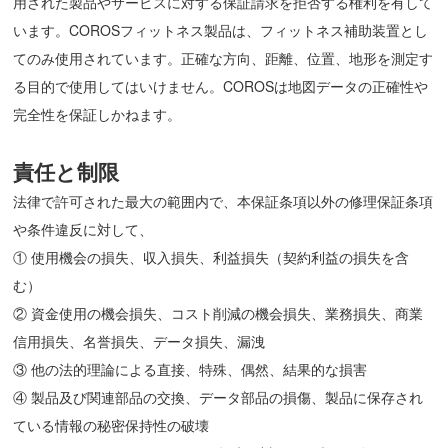
用された製品やサービスに対する保証請求を拒否する権利を有して
います。COROSフィットネス製品は、フィットネス補助装置とし
てのみ使用されています。正確な方向、距離、位置、地形を測定す
る目的で使用してはいけません。COROSは地図データの正確性や
完全性を保証しかねます。
責任と制限
法律で許可された最大の範囲内で、本保証条項以外の修理保証条項
や条件違反に対して、
① 使用機会の損失、収入損失、利益損失（契約利益の損失を含
む）
② 資金使用の機会損失、コスト削減の機会損失、業務損失、商業
信用損失、名誉損失、データ損失、漏洩
③ 他の法的理論による直接、特殊、偶然、結果的な損害
④ 製品及び関連部品の交換、データ部品の損傷、製品に保存され
ている情報の秘密保持性の破壊