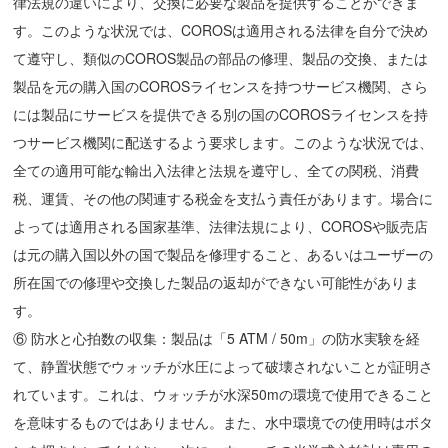
律法規の違いにより、交換に必要な製品を提供することができま
す。このような状況では、COROSは適用される法律を自分で決め
て遵守し、類似のCOROS製品の部品の修理、製品の交換、または
製品を元の購入国のCOROSライセンスを持つサービス機関、さら
には製品にサービスを提供できる別の国のCOROSライセンスを持
つサービス機関に配送するよう要求します。このような状況では、
全ての適用可能な輸出入法律と法規を遵守し、全ての関税、消費
税、運賃、その他の関連する税金を支払う責任があります。場合に
よっては適用される国家基準、法律法規により、COROSや販売店
は元の購入国以外の国で製品を修理すること、あるいはユーザーの
所在国での修理や交換した製品の返却ができない可能性がありま
す。
⑥ 防水と心拍数の収集：製品は「5 ATM / 50m」の防水実験を経
て、静置状態でウォッチが水圧によって破壊されないことが証明さ
れています。これは、ウォッチが水深50mの環境で使用できること
を意味するものではありません。また、水中環境での使用時はボタ