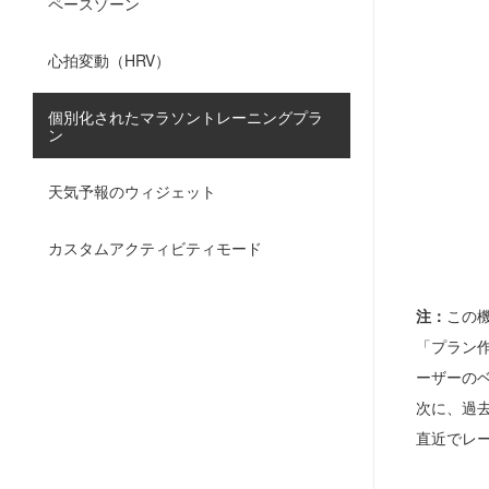
ペースゾーン
心拍変動（HRV）
個別化されたマラソントレーニングプラ
ン
天気予報のウィジェット
カスタムアクティビティモード
注：
この
「プラン
ーザーの
次に、過
直近でレ