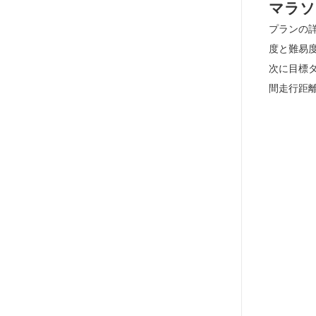
マラソ
プランの
度と難易
次に目標
間走行距