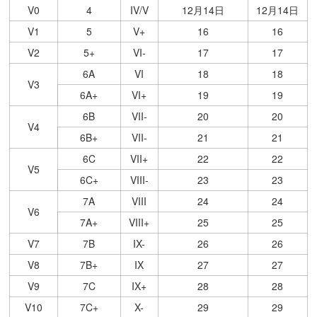
V0
4
IV/V
12月14日
12月14日
V1
5
V+
16
16
V2
5+
VI-
17
17
6A
VI
18
18
V3
6A+
VI+
19
19
6B
VII-
20
20
V4
6B+
VII-
21
21
6C
VII+
22
22
V5
6C+
VIII-
23
23
7A
VIII
24
24
V6
7A+
VIII+
25
25
V7
7B
IX-
26
26
V8
7B+
IX
27
27
V9
7C
IX+
28
28
V10
7C+
X-
29
29