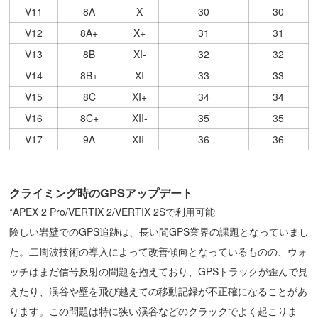
V11
8A
X
30
30
V12
8A+
X+
31
31
V13
8B
XI-
32
32
V14
8B+
XI
33
33
V15
8C
XI+
34
34
V16
8C+
XII-
35
35
V17
9A
XII-
36
36
クライミング時のGPSアップデート
*APEX 2 Pro/VERTIX 2/VERTIX 2Sで利用可能
険しい岩壁でのGPS追跡は、長い間GPS業界の課題となっていまし
た。二周波技術の導入によって改善傾向となっているものの、ウォ
ッチはまだ信号反射の問題を抱えており、GPSトラックが歪んで見
えたり、渓谷や壁を飛び越えての移動記録が不正確になることがあ
ります。この問題は特に狭い渓谷などのクラックでよく起こりま