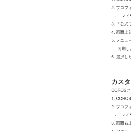
2. プロ
- 「マ
3. 「公
4. 画
5. メ
- 同期
6. 選択
カスタ
COROS
1. CO
2. プロ
- 「マ
3. 画面
4. アク