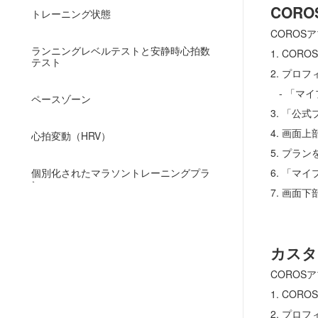
COR
トレーニング状態
CORO
ランニングレベルテストと安静時心拍数
1. CO
テスト
2. プロ
- 「マ
ペースゾーン
3. 「公
4. 画
心拍変動（HRV）
5. プ
個別化されたマラソントレーニングプラ
6. 「マ
ン
7. 画
天気予報のウィジェット
カスタ
カスタムアクティビティモード
CORO
1. CO
2. プロ