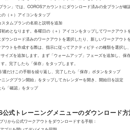
イプラン」では、COROSアカウントにダウンロード済みの全プランが確
右上の（＋）アイコンをタップ
いカスタムプランの名前と説明を追加
は月曜初めとなります。各曜日の（＋）アイコンをタップしてワークアウト
にダウンロード済みのワークアウトを選択したり、新しいワークアウト
クアウトを作成する際は、指示に従ってアクティビティの種類を選択し
ササイズを追加します。まず「ウォームアップ」フェーズを追加し、保
ます。完了したら「保存」をタップします。
な日/週だけこの手順を繰り返し、完了したら「保存」ボタンをタップ
レーニングプラン開始」をタップしてカレンダーを開き、開始日を設定
したら「確認」をタップ
OS公式トレーニングメニューのダウンロード方
Sアプリから公式ワークアウトをダウンロードする手順：
ROSアプリを開いてデバイスを同期