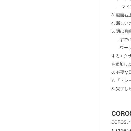
- 「マ
3. 画面
4. 新し
5. 週
- すで
- ワー
するエク
を追加し
6. 必要
7. 「ト
8. 完了
COR
CORO
1. CO